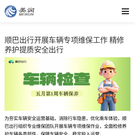
Skip
to
Menu
content
特色
团队
客户
智能
云平台
安全管理
顺巴出行开展车辆专项维保工作 精修
养护提质安全出行
资讯
联系
为夯实车辆安全运营基础，消除行车隐患，优化乘车体验，顺
巴出行组织专业维保团队开展车辆专项维保作业，全面检修养
护车辆各类部件，保障车辆安全、稳定投入运营。