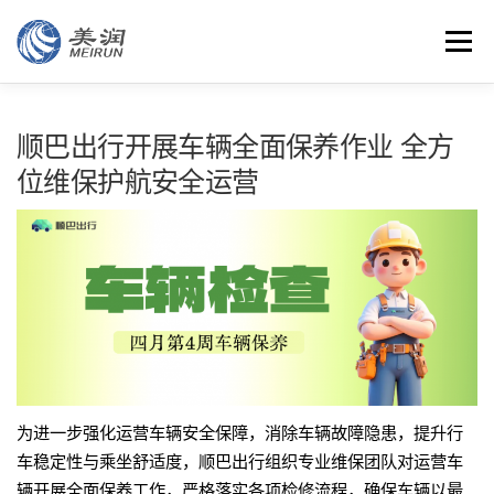
Skip
to
Menu
content
特色
团队
客户
智能
云平台
安全管理
顺巴出行开展车辆全面保养作业 全方
位维保护航安全运营
资讯
联系
为进一步强化运营车辆安全保障，消除车辆故障隐患，提升行
车稳定性与乘坐舒适度，顺巴出行组织专业维保团队对运营车
辆开展全面保养工作，严格落实各项检修流程，确保车辆以最