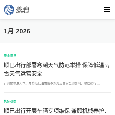
Skip
to
Menu
content
特色
团队
客户
智能
云平台
安全管理
1月 2026
资讯
联系
安全资讯
顺巴出行部署寒潮天气防范举措 保障低温雨
雪天气运营安全
针对强寒潮天气，为防范低温雨雪冰冻对运营安全的影响，顺巴出行 …
机务动态
顺巴出行开展车辆专项维保 兼顾机械养护、