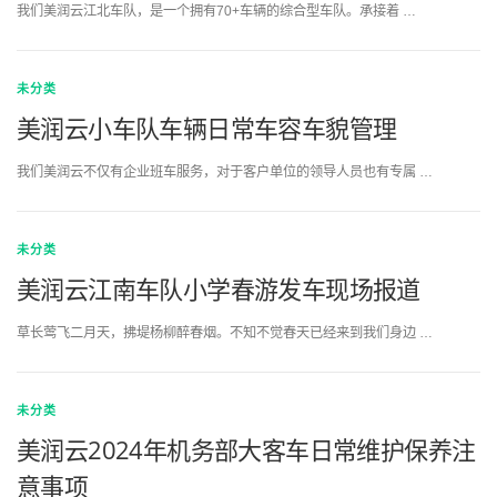
我们美润云江北车队，是一个拥有70+车辆的综合型车队。承接着 …
未分类
美润云小车队车辆日常车容车貌管理
我们美润云不仅有企业班车服务，对于客户单位的领导人员也有专属 …
未分类
美润云江南车队小学春游发车现场报道
草长莺飞二月天，拂堤杨柳醉春烟。不知不觉春天已经来到我们身边 …
未分类
美润云2024年机务部大客车日常维护保养注
意事项