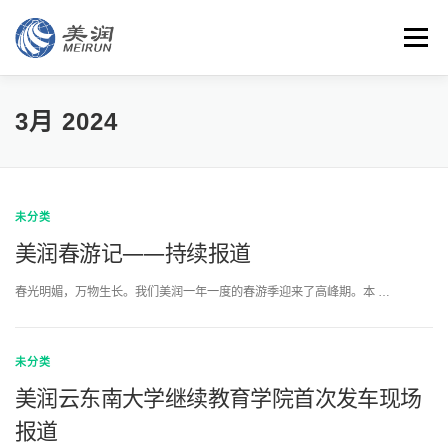
Skip
to
Menu
content
特色
团队
客户
智能
云平台
安全管理
3月 2024
资讯
联系
未分类
美润春游记——持续报道
春光明媚，万物生长。我们美润一年一度的春游季迎来了高峰期。本 …
未分类
美润云东南大学继续教育学院首次发车现场
报道