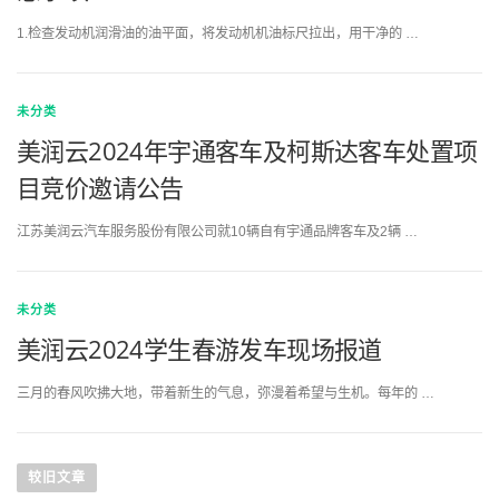
1.检查发动机润滑油的油平面，将发动机机油标尺拉出，用干净的 …
未分类
美润云2024年宇通客车及柯斯达客车处置项
目竞价邀请公告
江苏美润云汽车服务股份有限公司就10辆自有宇通品牌客车及2辆 …
未分类
美润云2024学生春游发车现场报道
三月的春风吹拂大地，带着新生的气息，弥漫着希望与生机。每年的 …
文
章
较旧文章